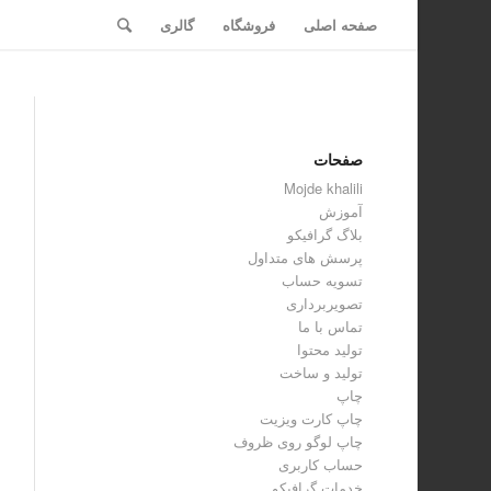
صفحه اصلی
فروشگاه
گالری
صفحات
Mojde khalili
آموزش
بلاگ گرافیکو
پرسش های متداول
تسویه حساب
تصویربرداری
تماس با ما
تولید محتوا
تولید و ساخت
چاپ
چاپ کارت ویزیت
چاپ لوگو روی ظروف
حساب کاربری
خدمات گرافیکو