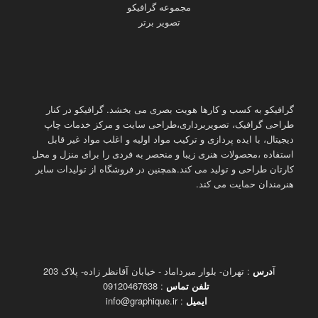
مجموعه گرافیکو
تصویر برتر
گرافیکو به کسب و کارها هویت بصری می بخشد. گرافیکو در کنار
طراحی گرافیک، تصویربرداری،طراحی سایت و مرکز خدمات چاپ
دیجیتال، با ایده پردازی و ترکیب مواد اولیه و اغلب مواد غیر قابل
استفاده ،محصولات هنری زیبا و منحصر به فردی را برای منزل و محل
کارتان طراحی و تولید می کند.همچنین در فروشگاه از تولیدات سایر
هنرمندان حمایت می کند.
آ
درس
: تهران- بلوار میرداماد - خیابان آقانظر زاده- پلاک 203
تلفن تماس
: 09120467638
ایمیل
: info@graphique.ir