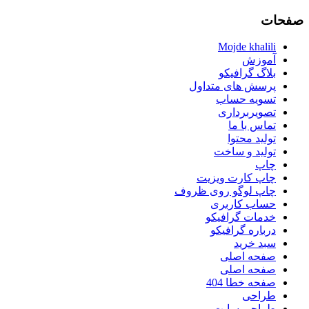
صفحات
Mojde khalili
آموزش
بلاگ گرافیکو
پرسش های متداول
تسویه حساب
تصویربرداری
تماس با ما
تولید محتوا
تولید و ساخت
چاپ
چاپ کارت ویزیت
چاپ لوگو روی ظروف
حساب کاربری
خدمات گرافیکو
درباره گرافیکو
سبد خرید
صفحه اصلی
صفحه اصلی
صفحه خطا 404
طراحی
طراحی سایت